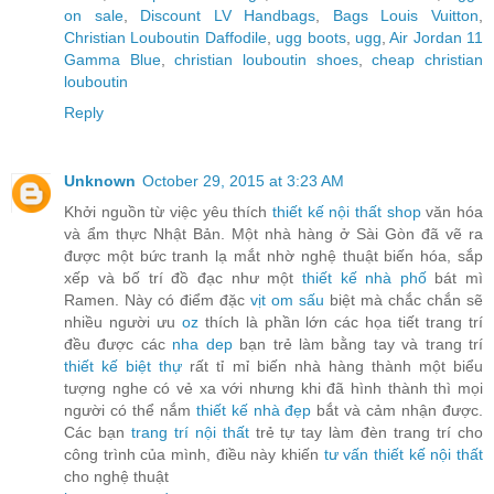
on sale
,
Discount LV Handbags
,
Bags Louis Vuitton
,
Christian Louboutin Daffodile
,
ugg boots
,
ugg
,
Air Jordan 11
Gamma Blue
,
christian louboutin shoes
,
cheap christian
louboutin
Reply
Unknown
October 29, 2015 at 3:23 AM
Khởi nguồn từ việc yêu thích
thiết kế nội thất shop
văn hóa
và ẩm thực Nhật Bản. Một nhà hàng ở Sài Gòn đã vẽ ra
được một bức tranh lạ mắt nhờ nghệ thuật biến hóa, sắp
xếp và bố trí đồ đạc như một
thiết kế nhà phố
bát mì
Ramen. Này có điểm đặc
vịt om sấu
biệt mà chắc chắn sẽ
nhiều người ưu
oz
thích là phần lớn các họa tiết trang trí
đều được các
nha dep
bạn trẻ làm bằng tay và trang trí
thiết kế biệt thự
rất tỉ mỉ biến nhà hàng thành một biểu
tượng nghe có vẻ xa với nhưng khi đã hình thành thì mọi
người có thể nắm
thiết kế nhà đẹp
bắt và cảm nhận được.
Các bạn
trang trí nội thất
trẻ tự tay làm đèn trang trí cho
công trình của mình, điều này khiến
tư vấn thiết kế nội thất
cho nghệ thuật