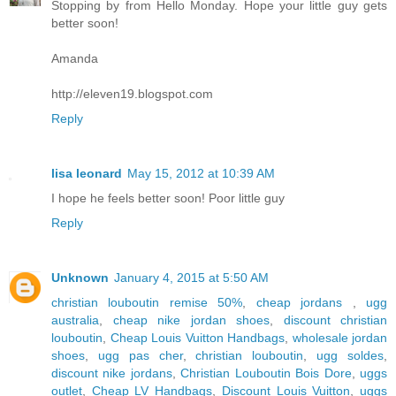
Stopping by from Hello Monday. Hope your little guy gets
better soon!
Amanda
http://eleven19.blogspot.com
Reply
lisa leonard
May 15, 2012 at 10:39 AM
I hope he feels better soon! Poor little guy
Reply
Unknown
January 4, 2015 at 5:50 AM
christian louboutin remise 50%
,
cheap jordans
,
ugg
australia
,
cheap nike jordan shoes
,
discount christian
louboutin
,
Cheap Louis Vuitton Handbags
,
wholesale jordan
shoes
,
ugg pas cher
,
christian louboutin
,
ugg soldes
,
discount nike jordans
,
Christian Louboutin Bois Dore
,
uggs
outlet
,
Cheap LV Handbags
,
Discount Louis Vuitton
,
uggs